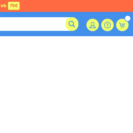
ab
75€