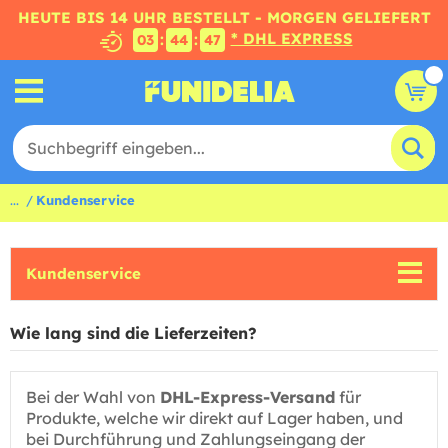
HEUTE BIS 14 UHR BESTELLT - MORGEN GELIEFERT
* DHL EXPRESS
:
:
03
44
47
...
Kundenservice
Kundenservice
Wie lang sind die Lieferzeiten?
Bei der Wahl von
DHL-Express-Versand
für
Produkte, welche wir direkt auf Lager haben, und
bei Durchführung und Zahlungseingang der