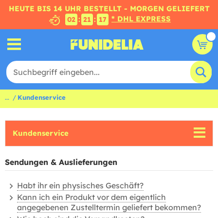
HEUTE BIS 14 UHR BESTELLT - MORGEN GELIEFERT
* DHL EXPRESS
:
:
02
21
17
...
Kundenservice
Kundenservice
Sendungen & Auslieferungen
Habt ihr ein physisches Geschäft?
Kann ich ein Produkt vor dem eigentlich
angegebenen Zustelltermin geliefert bekommen?