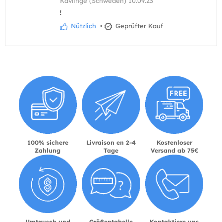
Kävlinge (Schweden) 10.09.23
!
Nützlich
•
Geprüfter Kauf
100% sichere
Livraison en 2-4
Kostenloser
Zahlung
Tage
Versand ab 75€
Umtausch und
Größentabelle
Kontaktiere uns