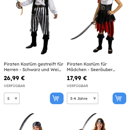
Piraten Kostüm gestreift für
Piraten Kostüm für
Herren - Schwarz und Weiß
Mädchen - Seeräuber
Kollektion
Kollektion
26,99 €
17,99 €
VERFÜGBAR
VERFÜGBAR