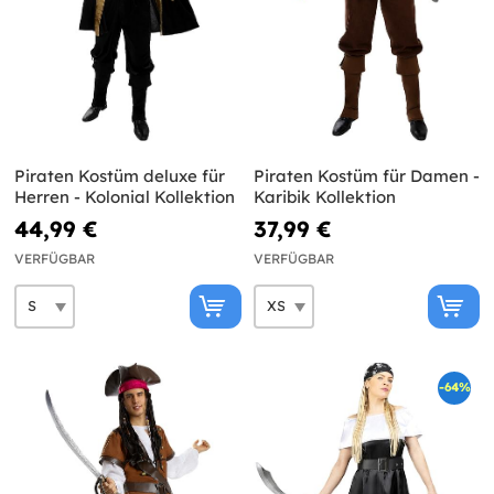
Piraten Kostüm deluxe für
Piraten Kostüm für Damen -
Herren - Kolonial Kollektion
Karibik Kollektion
44,99 €
37,99 €
VERFÜGBAR
VERFÜGBAR
-64%