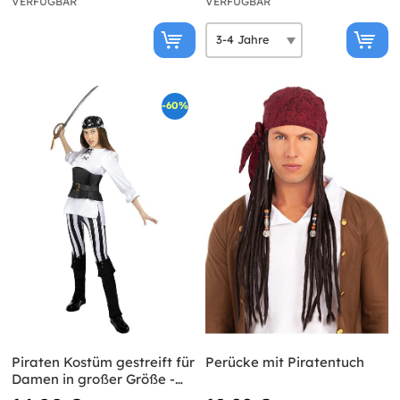
VERFÜGBAR
VERFÜGBAR
-60%
Piraten Kostüm gestreift für
Perücke mit Piratentuch
Damen in großer Größe -
Schwarz und Weiß