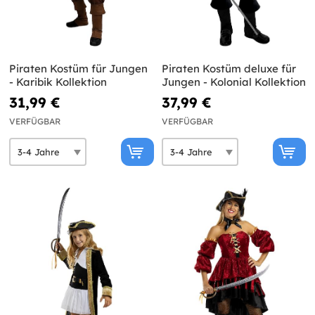
Piraten Kostüm für Jungen
Piraten Kostüm deluxe für
- Karibik Kollektion
Jungen - Kolonial Kollektion
31,99 €
37,99 €
VERFÜGBAR
VERFÜGBAR