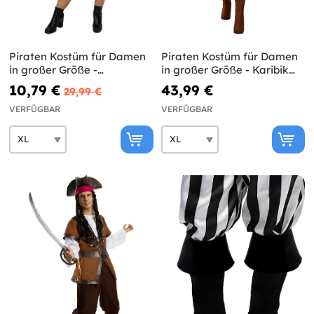
Piraten Kostüm für Damen
Piraten Kostüm für Damen
in großer Größe -
in großer Größe - Karibik
Seeräuber Kollektion
Kollektion
10,79 €
43,99 €
29,99 €
VERFÜGBAR
VERFÜGBAR