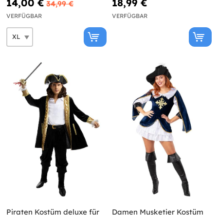
14,00 €
18,99 €
34,99 €
Kollektion
VERFÜGBAR
VERFÜGBAR
Piraten Kostüm deluxe für
Damen Musketier Kostüm