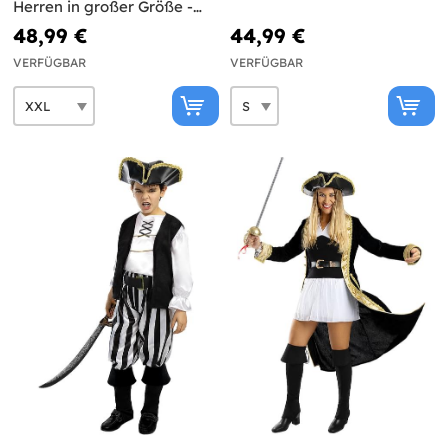
Herren in großer Größe -
Kolonial Kollektion
48,99 €
44,99 €
VERFÜGBAR
VERFÜGBAR