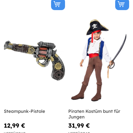
Steampunk-Pistole
Piraten Kostüm bunt für
Jungen
12,99 €
31,99 €