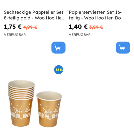
Sechseckige Pappteller Set
Papierservietten Set 16-
8-teilig gold - Woo Hoo Hen
teilig - Woo Hoo Hen Do
Do
1,75 €
1,40 €
4,99 €
3,99 €
VERFÜGBAR
VERFÜGBAR
-65%