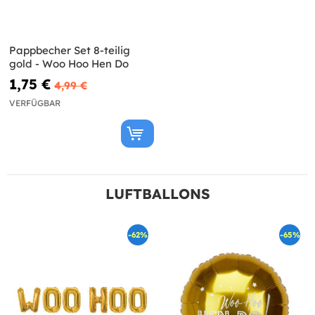
Pappbecher Set 8-teilig
gold - Woo Hoo Hen Do
1,75 €
4,99 €
VERFÜGBAR
LUFTBALLONS
-62%
-65%