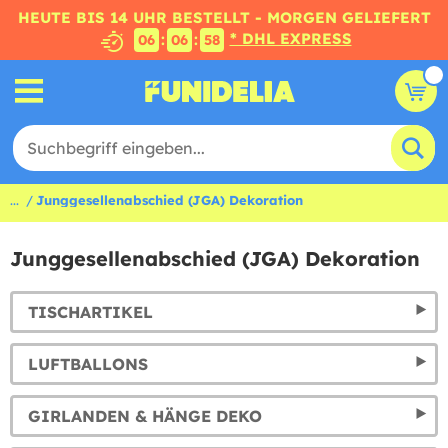
HEUTE BIS 14 UHR BESTELLT - MORGEN GELIEFERT
* DHL EXPRESS
:
:
06
06
58
...
Junggesellenabschied (JGA) Dekoration
Junggesellenabschied (JGA) Dekoration
TISCHARTIKEL
LUFTBALLONS
GIRLANDEN & HÄNGE DEKO