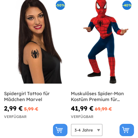
-50%
-40%
Spidergirl Tattoo für
Muskulöses Spider-Man
Mädchen Marvel
Kostüm Premium für
Jungen
2,99 €
41,99 €
5,99 €
69,99 €
VERFÜGBAR
VERFÜGBAR