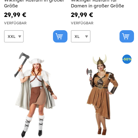
Größe
Damen in großer Größe
29,99 €
29,99 €
VERFÜGBAR
VERFÜGBAR
-50%