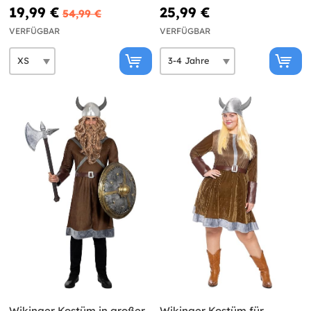
19,99 €
25,99 €
54,99 €
VERFÜGBAR
VERFÜGBAR
Wikinger Kostüm in großer
Wikinger Kostüm für