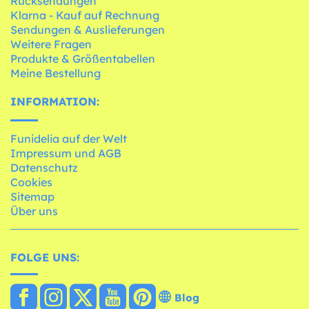
Rücksendungen
Klarna - Kauf auf Rechnung
Sendungen & Auslieferungen
Weitere Fragen
Produkte & Größentabellen
Meine Bestellung
INFORMATION:
Funidelia auf der Welt
Impressum und AGB
Datenschutz
Cookies
Sitemap
Über uns
FOLGE UNS:
Blog