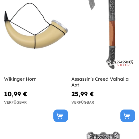
Wikinger Horn
Assassin's Creed Valhalla
Axt
10,99 €
25,99 €
VERFÜGBAR
VERFÜGBAR