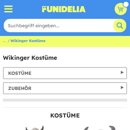
...
Wikinger Kostüme
Wikinger Kostüme
KOSTÜME
ZUBEHÖR
KOSTÜME