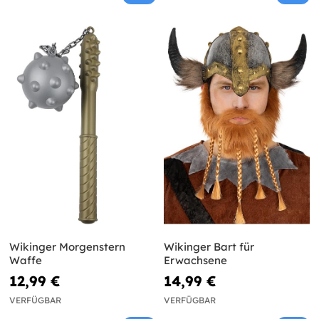
Wikinger Morgenstern
Wikinger Bart für
Waffe
Erwachsene
12,99 €
14,99 €
VERFÜGBAR
VERFÜGBAR