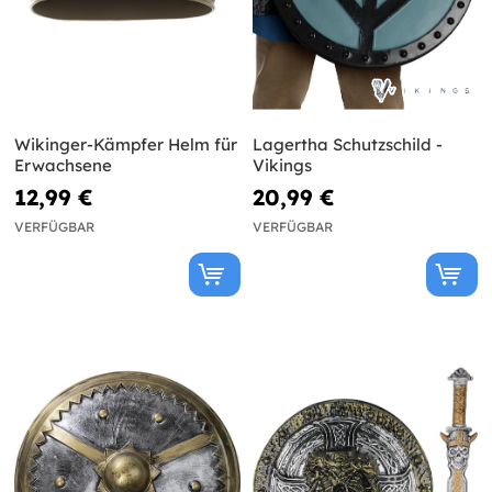
Wikinger-Kämpfer Helm für
Lagertha Schutzschild -
Erwachsene
Vikings
12,99 €
20,99 €
VERFÜGBAR
VERFÜGBAR