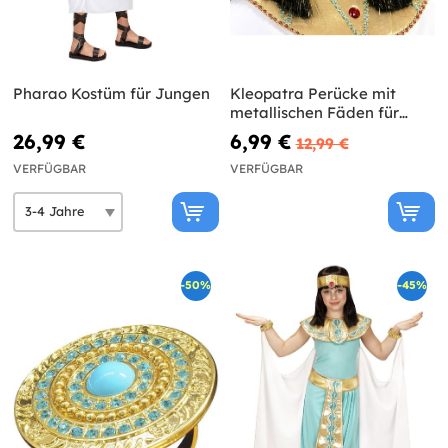
Pharao Kostüm für Jungen
Kleopatra Perücke mit
metallischen Fäden für
Mädchen
26,99 €
6,99 €
12,99 €
VERFÜGBAR
VERFÜGBAR
-50%
-45%