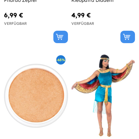
Pharao Zepter
Kleopatra Diadem
6,99 €
4,99 €
VERFÜGBAR
VERFÜGBAR
-65%