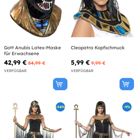
Gott Anubis Latex-Maske
Cleopatra Kopfschmuck
für Erwachsene
42,99 €
5,99 €
84,99 €
9,99 €
VERFÜGBAR
VERFÜGBAR
-54%
-9%