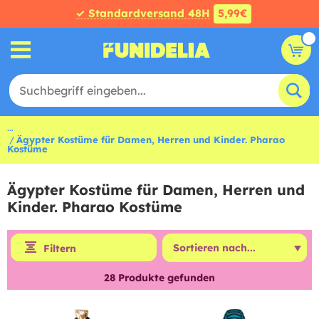
✓ Standardversand 48H
5,99€
...
Ägypter Kostüme für Damen, Herren und Kinder. Pharao
Kostüme
Ägypter Kostüme für Damen, Herren und
Kinder. Pharao Kostüme
Filtern
28
Produkte gefunden