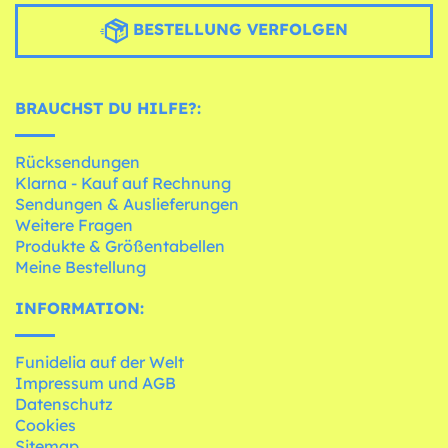
BESTELLUNG VERFOLGEN
BRAUCHST DU HILFE?:
Rücksendungen
Klarna - Kauf auf Rechnung
Sendungen & Auslieferungen
Weitere Fragen
Produkte & Größentabellen
Meine Bestellung
INFORMATION:
Funidelia auf der Welt
Impressum und AGB
Datenschutz
Cookies
Sitemap