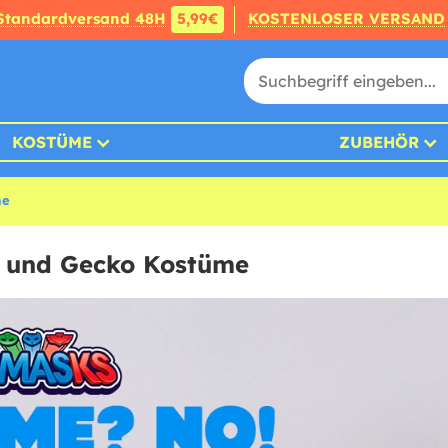
Standardversand 48H
5,99€
KOSTENLOSER VERSAND
KOSTÜME
ZUBEHÖR
me
e und Gecko Kostüme