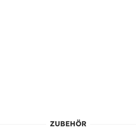
ZUBEHÖR