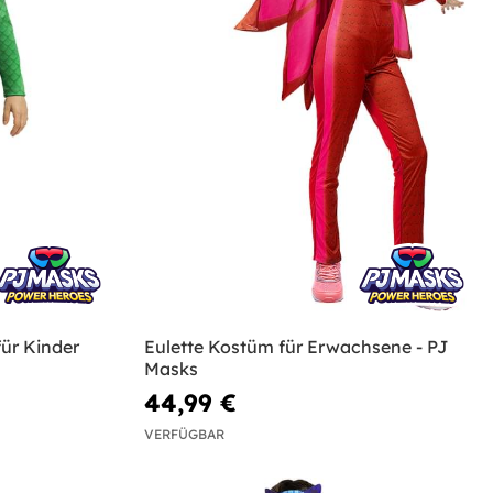
ür Kinder
Eulette Kostüm für Erwachsene - PJ
Masks
44,99 €
VERFÜGBAR