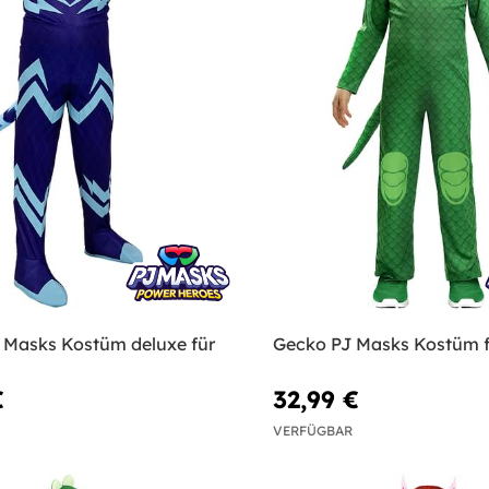
 Masks Kostüm deluxe für
Gecko PJ Masks Kostüm f
€
32,99 €
VERFÜGBAR