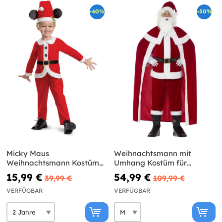
-60%
-50%
Micky Maus
Weihnachtsmann mit
Weihnachtsmann Kostüm
Umhang Kostüm für
für Jungen
Männer
15,99 €
54,99 €
39,99 €
109,99 €
VERFÜGBAR
VERFÜGBAR