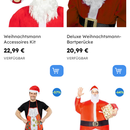
Weihnachtsmann
Deluxe Weihnachtsmann-
Accessoires Kit
Bartperücke
22,99 €
20,99 €
VERFÜGBAR
VERFÜGBAR
-57%
-64%