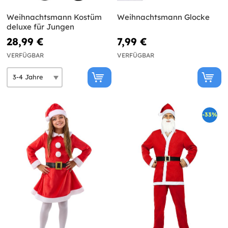
Weihnachtsmann Kostüm
Weihnachtsmann Glocke
deluxe für Jungen
28,99 €
7,99 €
VERFÜGBAR
VERFÜGBAR
-33%