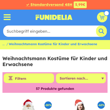
✓ Standardversand 48H
5,99€
...
Weihnachtsmann Kostüme für Kinder und Erwachsene
Weihnachtsmann Kostüme für Kinder und
Erwachsene
Filtern
57
Produkte gefunden
-28%
-62%