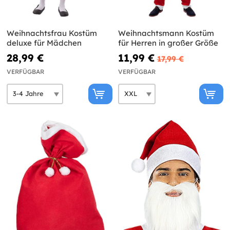
Weihnachtsfrau Kostüm
Weihnachtsmann Kostüm
deluxe für Mädchen
für Herren in großer Größe
28,99 €
11,99 €
17,99 €
VERFÜGBAR
VERFÜGBAR