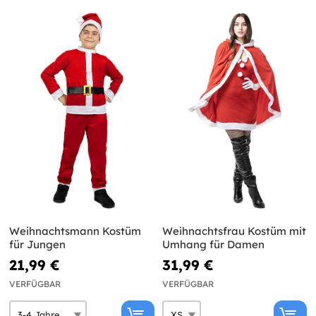
Weihnachtsmann Kostüm
Weihnachtsfrau Kostüm mit
für Jungen
Umhang für Damen
21,99 €
31,99 €
VERFÜGBAR
VERFÜGBAR