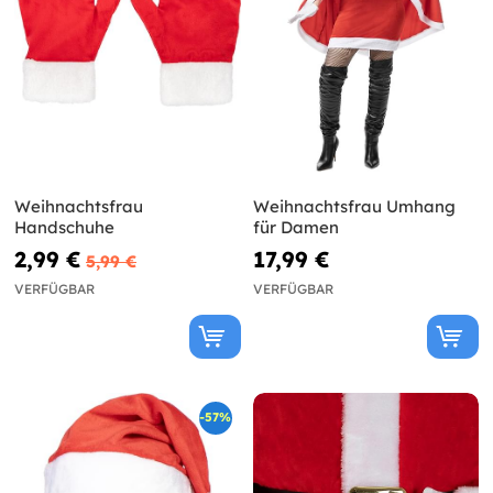
Weihnachtsfrau
Weihnachtsfrau Umhang
Handschuhe
für Damen
2,99 €
17,99 €
5,99 €
VERFÜGBAR
VERFÜGBAR
-57%