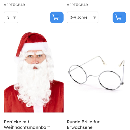
VERFÜGBAR
VERFÜGBAR
Perücke mit
Runde Brille für
Weihnachtsmannbart
Erwachsene