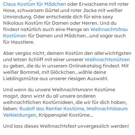
Claus Kostüm für Mädchen
oder Erwachsene mit roter
Hose, schwarzem Gürtel und roter Jacke mit weißer
Umrandung. Oder entscheide dich für eine sexy
Nikolaus Kostüm für Damen oder Herren. Und du
findest natürlich auch eine Menge an
Weihnachtsfrau
Kostümen
für Damen und Mädchen...und sogar auch
für Haustiere.
Aber vergiss nicht, deinem Kostüm den allerwichtigsten
und letzen Schliff mit einer unserer
Weihnachtsmützen
zu geben, die du in unserem Onlinekatalog findest. Mit
weißer Bommel, mit Glöckchen...wähle deine
Lieblingsmütze aus unserer riesigen Auswahl.
Und wenn du unsere Weihnachtsmann Kostüme
magst, dann wirst du all unsere anderen
weihnachtlichen Kostümideen, die wir für dich haben,
lieben:
Rudolf das Rentier Kostüme
,
Weihnachtsbaum
Verkleidungen
, Krippenspiel Kostüme...
Und lass dieses Weihnachtsfest unvergesslich werden!