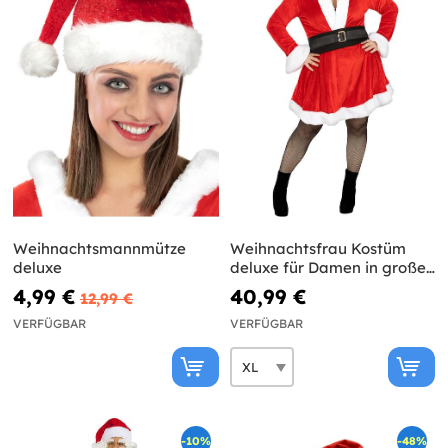
Weihnachtsmannmütze
Weihnachtsfrau Kostüm
deluxe
deluxe für Damen in großer
Größe
4,99 €
40,99 €
12,99 €
VERFÜGBAR
VERFÜGBAR
-10%
-48%