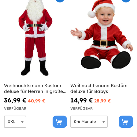
Weihnachtsmann Kostüm
Weihnachtsmann Kostüm
deluxe für Herren in großer
deluxe für Babys
Größe
36,99 €
14,99 €
40,99 €
28,99 €
VERFÜGBAR
VERFÜGBAR