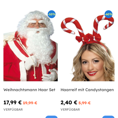
-10%
-60%
Weihnachtsmann Haar Set
Haarreif mit Candystangen
17,99 €
2,40 €
19,99 €
5,99 €
VERFÜGBAR
VERFÜGBAR