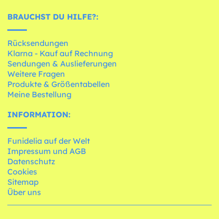
BRAUCHST DU HILFE?:
Rücksendungen
Klarna - Kauf auf Rechnung
Sendungen & Auslieferungen
Weitere Fragen
Produkte & Größentabellen
Meine Bestellung
INFORMATION:
Funidelia auf der Welt
Impressum und AGB
Datenschutz
Cookies
Sitemap
Über uns