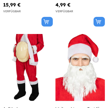
15,99 €
4,99 €
VERFÜGBAR
VERFÜGBAR