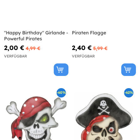
"Happy Birthday" Girlande -
Piraten Flagge
Powerful Pirates
2,00 €
2,40 €
4,99 €
5,99 €
VERFÜGBAR
VERFÜGBAR
-60%
-62%