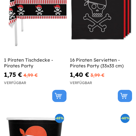
1 Piraten Tischdecke -
16 Piraten Servietten -
Pirates Party
Pirates Party (33x33 cm)
1,75 €
1,40 €
4,99 €
3,99 €
VERFÜGBAR
VERFÜGBAR
-65%
-60%