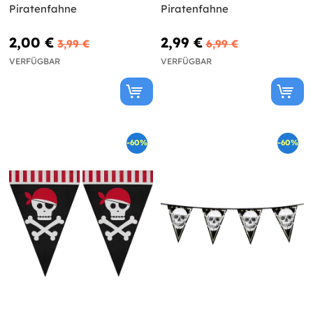
Piratenfahne
Piratenfahne
2,00 €
2,99 €
3,99 €
6,99 €
VERFÜGBAR
VERFÜGBAR
-60%
-60%