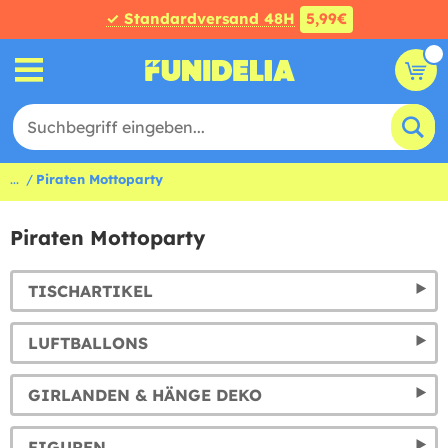
✓ Standardversand 48H
5,99€
...
Piraten Mottoparty
Piraten Mottoparty
TISCHARTIKEL
LUFTBALLONS
GIRLANDEN & HÄNGE DEKO
FIGUREN