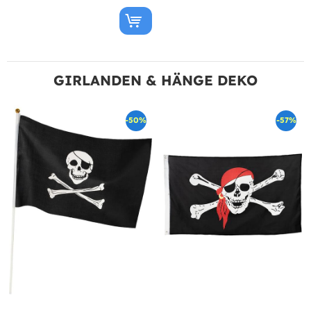
GIRLANDEN & HÄNGE DEKO
-50%
-57%