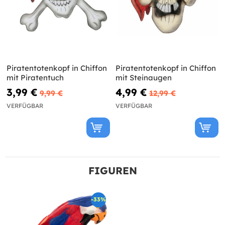
Piratentotenkopf in Chiffon
Piratentotenkopf in Chiffon
mit Piratentuch
mit Steinaugen
3,99 €
4,99 €
9,99 €
12,99 €
VERFÜGBAR
VERFÜGBAR
FIGUREN
-33%