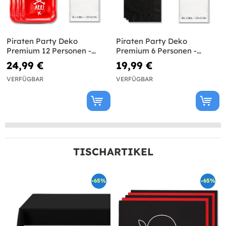
Piraten Party Deko
Piraten Party Deko
Premium 12 Personen -
Premium 6 Personen -
Pirates Party
Pirates Party
24,99 €
19,99 €
VERFÜGBAR
VERFÜGBAR
TISCHARTIKEL
-65%
-65%