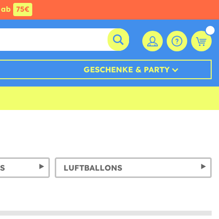
ab
75€
GESCHENKE & PARTY
S
LUFTBALLONS