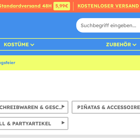
Standardversand 48H
5,99€
KOSTENLOSER VERSAND
KOSTÜME
ZUBEHÖR
gsfeier
PAPIER, SCHREIBWAREN & GESCHENKE
PIÑATAS & ACCESSOIRE
L & PARTYARTIKEL