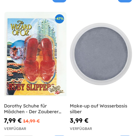
-47%
Dorothy Schuhe für
Make-up auf Wasserbasis
Mädchen - Der Zauberer
silber
von Oz
7,99 €
3,99 €
14,99 €
VERFÜGBAR
VERFÜGBAR