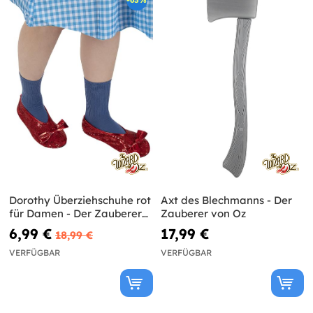
Dorothy Überziehschuhe rot
Axt des Blechmanns - Der
für Damen - Der Zauberer
Zauberer von Oz
von Oz
6,99 €
17,99 €
18,99 €
VERFÜGBAR
VERFÜGBAR