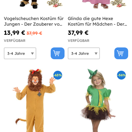
Vogelscheuchen Kostüm für
Glinda die gute Hexe
Jungen - Der Zauberer von
Kostüm für Mädchen - Der
Oz
Zauberer von Oz
13,99 €
37,99 €
37,99 €
VERFÜGBAR
VERFÜGBAR
-63%
-56%