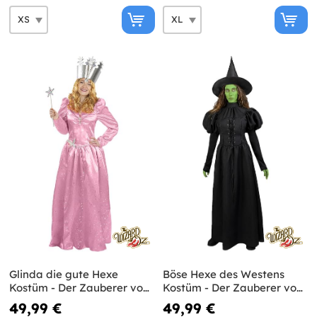
Glinda die gute Hexe
Böse Hexe des Westens
Kostüm - Der Zauberer von
Kostüm - Der Zauberer von
Oz
Oz
49,99 €
49,99 €