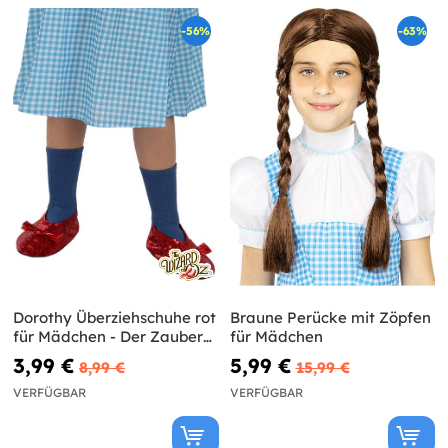
-56%
-63%
Dorothy Überziehschuhe rot
Braune Perücke mit Zöpfen
für Mädchen - Der Zauberer
für Mädchen
von Oz
3,99 €
5,99 €
8,99 €
15,99 €
VERFÜGBAR
VERFÜGBAR