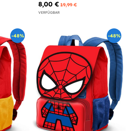
8,00 €
19,99 €
VERFÜGBAR
-48%
-48%