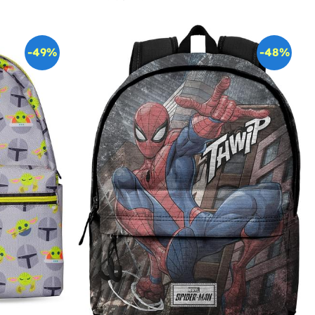
-49%
-48%