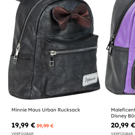
Minnie Maus Urban Rucksack
Maleficen
Disney Bö
19,99 €
20,99 
39,99 €
VERFÜGBAR
VERFÜGBAR