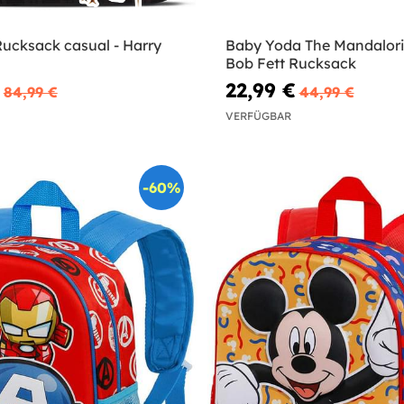
Rucksack casual - Harry
Baby Yoda The Mandalor
Bob Fett Rucksack
22,99 €
84,99 €
44,99 €
VERFÜGBAR
-60%