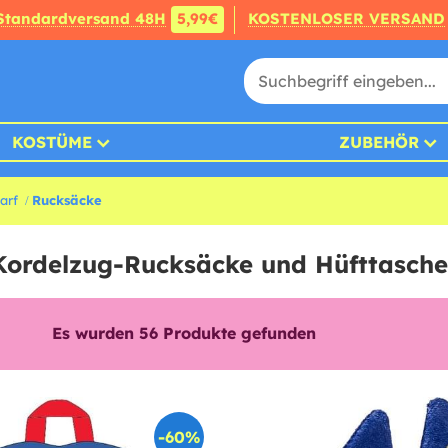
Standardversand 48H
5,99€
KOSTENLOSER VERSAND
KOSTÜME
ZUBEHÖR
arf
Rucksäcke
 Kordelzug-Rucksäcke und Hüfttasch
Es wurden
56
Produkte gefunden
-60%