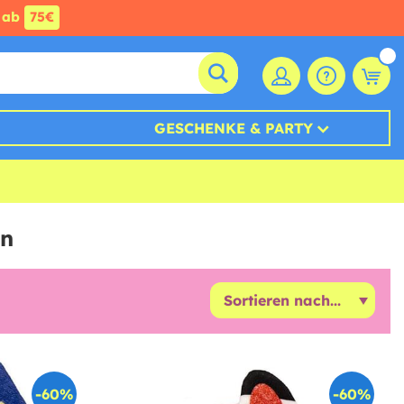
ab
75€
GESCHENKE & PARTY
en
-60%
-60%