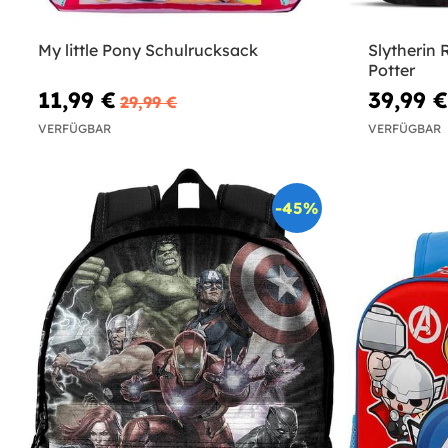
My little Pony Schulrucksack
Slytherin 
Potter
11,99 €
39,99 €
29,99 €
VERFÜGBAR
VERFÜGBAR
-45%