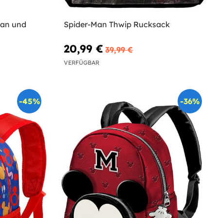
ian und
Spider-Man Thwip Rucksack
20,99 €
39,99 €
VERFÜGBAR
-45%
-36%