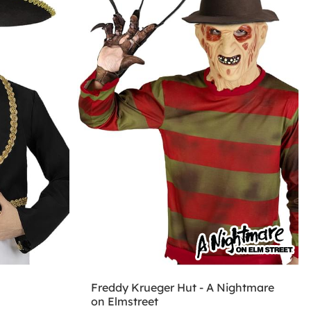
Freddy Krueger Hut - A Nightmare
on Elmstreet