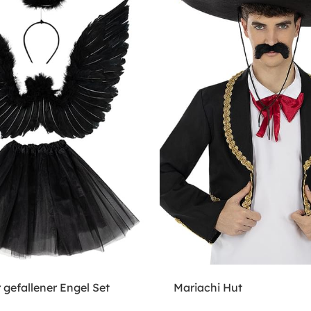
gefallener Engel Set
Mariachi Hut