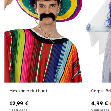
Mexikaner Hut bunt
Corpse Br
12,99 €
4,99 €
VERFÜGBAR
VERFÜGBAR