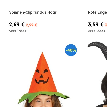
Spinnen-Clip für das Haar
Rote Enge
2,69 €
3,59 €
2,99 €
3
VERFÜGBAR
VERFÜGBAR
-40%