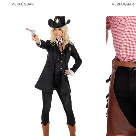
VERFÜGBAR
VERFÜGBAR