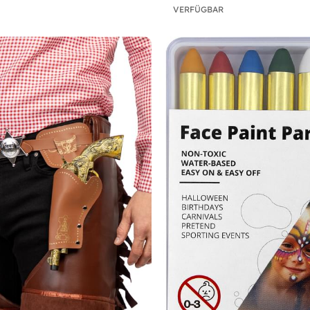
VERFÜGBAR