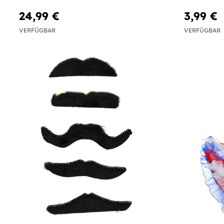
24,99 €
3,99 €
VERFÜGBAR
VERFÜGBAR