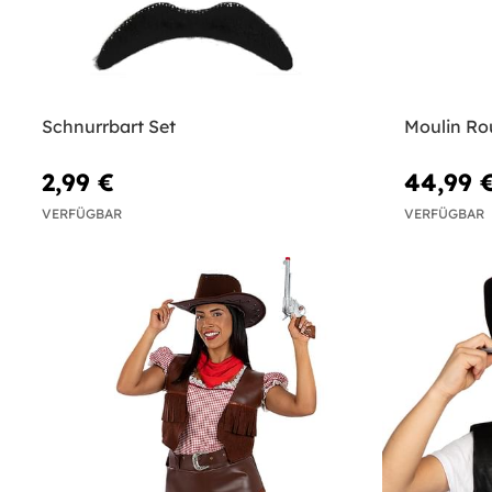
Schnurrbart Set
Moulin Ro
2,99 €
44,99 
VERFÜGBAR
VERFÜGBAR