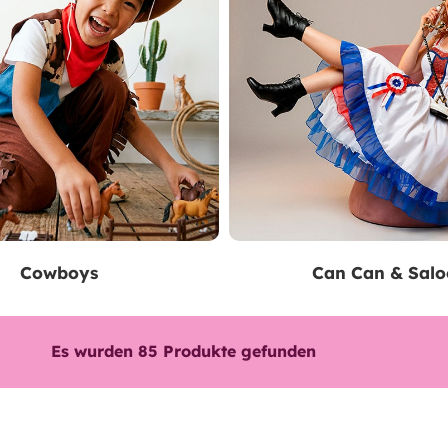
Cowboys
Can Can & Salo
Es wurden
85
Produkte gefunden