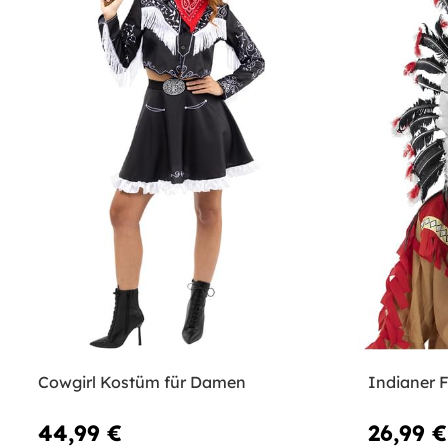
Cowgirl Kostüm für Damen
Indianer 
44,99 €
26,99 €