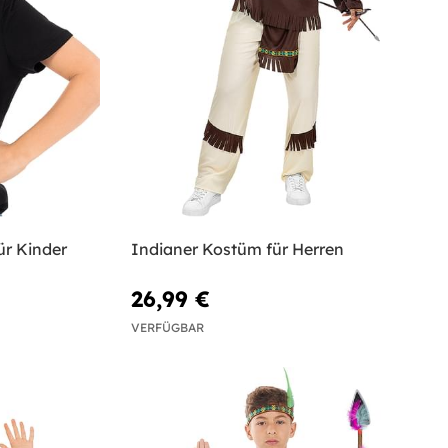
ür Kinder
Indianer Kostüm für Herren
26,99 €
VERFÜGBAR