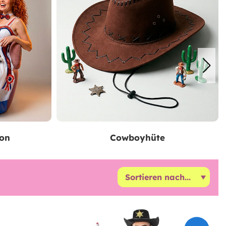
on
Cowboyhüte