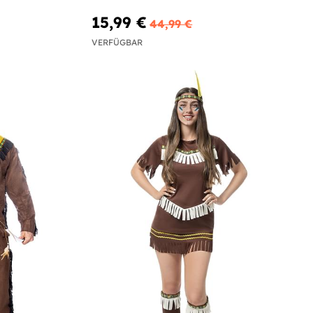
15,99 €
44,99 €
VERFÜGBAR