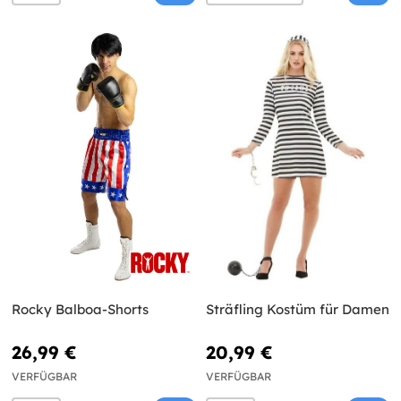
Rocky Balboa-Shorts
Sträfling Kostüm für Damen
26,99 €
20,99 €
VERFÜGBAR
VERFÜGBAR