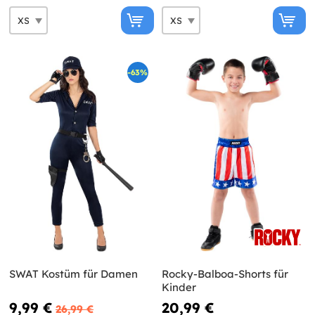
-63%
SWAT Kostüm für Damen
Rocky-Balboa-Shorts für
Kinder
9,99 €
20,99 €
26,99 €