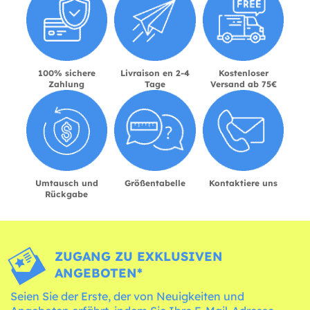
100% sichere
Livraison en 2-4
Kostenloser
Zahlung
Tage
Versand ab 75€
Umtausch und
Größentabelle
Kontaktiere uns
Rückgabe
ZUGANG ZU EXKLUSIVEN
ANGEBOTEN*
Seien Sie der Erste, der von Neuigkeiten und