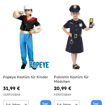
Popeye Kostüm für Kinder
Polizistin Kostüm für
Mädchen
31,99 €
20,99 €
VERFÜGBAR
VERFÜGBAR