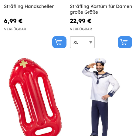
Sträfling Handschellen
Sträfling Kostüm für Damen
große Größe
6,99 €
22,99 €
VERFÜGBAR
VERFÜGBAR