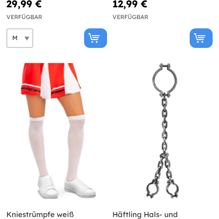
29,99 €
12,99 €
VERFÜGBAR
VERFÜGBAR
Kniestrümpfe weiß
Häftling Hals- und