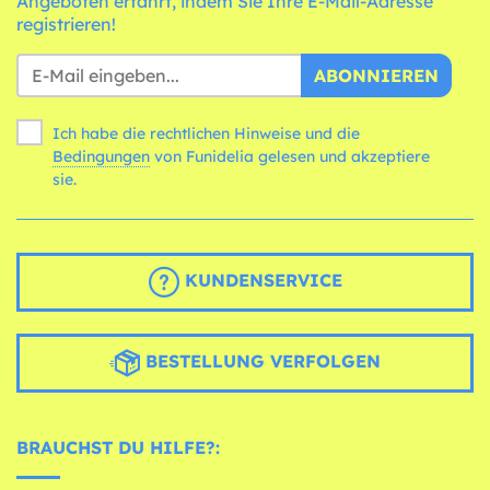
Angeboten erfährt, indem Sie Ihre E-Mail-Adresse
registrieren!
ABONNIEREN
Ich habe die rechtlichen Hinweise und die
Bedingungen
von Funidelia gelesen und akzeptiere
sie.
KUNDENSERVICE
BESTELLUNG VERFOLGEN
BRAUCHST DU HILFE?: