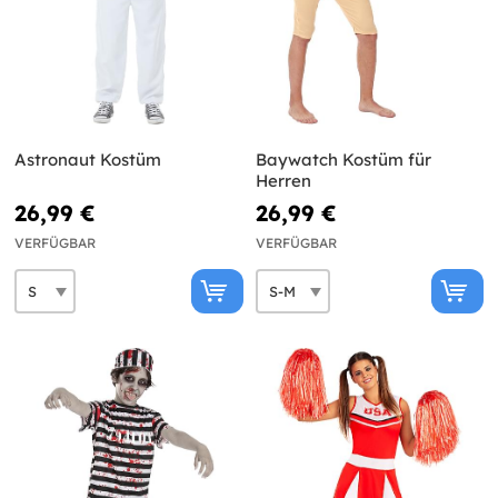
Astronaut Kostüm
Baywatch Kostüm für
Herren
26,99 €
26,99 €
VERFÜGBAR
VERFÜGBAR