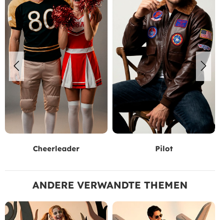
Cheerleader
Pilot
ANDERE VERWANDTE THEMEN