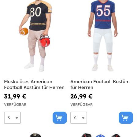
Muskulöses American
American Football Kostüm
Football Kostüm für Herren
für Herren
31,99 €
26,99 €
VERFÜGBAR
VERFÜGBAR