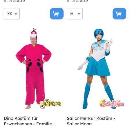
VERFÜGBAR
VERFÜGBAR
Dino Kostüm für
Sailor Merkur Kostüm -
Erwachsenen - Familie
Sailor Moon
Feuerstein