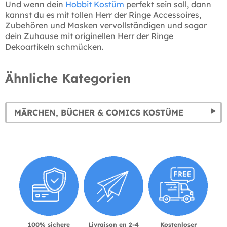
Und wenn dein
Hobbit Kostüm
perfekt sein soll, dann
kannst du es mit tollen Herr der Ringe Accessoires,
Zubehören und Masken vervollständigen und sogar
dein Zuhause mit originellen Herr der Ringe
Dekoartikeln schmücken.
Ähnliche Kategorien
MÄRCHEN, BÜCHER & COMICS KOSTÜME
100% sichere
Livraison en 2-4
Kostenloser