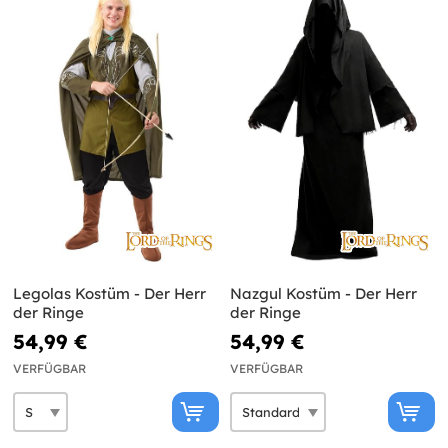
Legolas Kostüm - Der Herr
Nazgul Kostüm - Der Herr
der Ringe
der Ringe
54,99 €
54,99 €
VERFÜGBAR
VERFÜGBAR