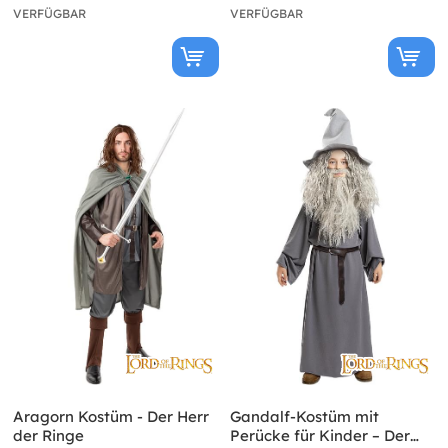
VERFÜGBAR
VERFÜGBAR
Aragorn Kostüm - Der Herr
Gandalf-Kostüm mit
der Ringe
Perücke für Kinder – Der