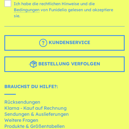
Ich habe die rechtlichen Hinweise und die
Bedingungen
von Funidelia gelesen und akzeptiere
sie.
KUNDENSERVICE
BESTELLUNG VERFOLGEN
BRAUCHST DU HILFE?:
Rücksendungen
Klarna - Kauf auf Rechnung
Sendungen & Auslieferungen
Weitere Fragen
Produkte & Größentabellen