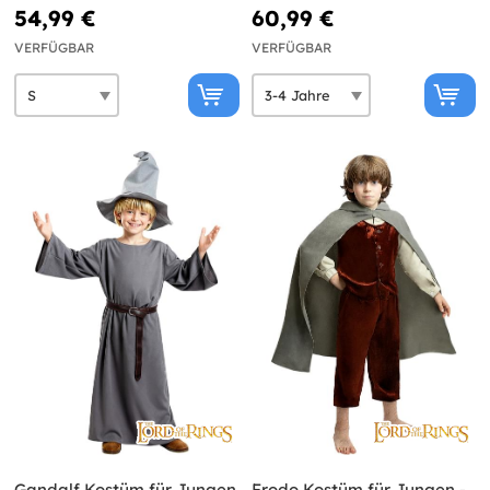
Herr der Ringe
54,99 €
60,99 €
VERFÜGBAR
VERFÜGBAR
Gandalf Kostüm für Jungen
Frodo Kostüm für Jungen -