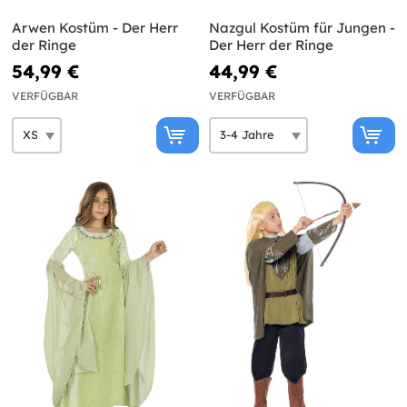
Arwen Kostüm - Der Herr
Nazgul Kostüm für Jungen -
der Ringe
Der Herr der Ringe
54,99 €
44,99 €
VERFÜGBAR
VERFÜGBAR