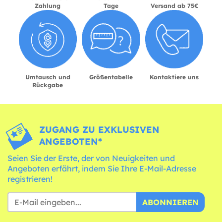
Zahlung
Tage
Versand ab 75€
Umtausch und
Größentabelle
Kontaktiere uns
Rückgabe
ZUGANG ZU EXKLUSIVEN
ANGEBOTEN*
Seien Sie der Erste, der von Neuigkeiten und
Angeboten erfährt, indem Sie Ihre E-Mail-Adresse
registrieren!
ABONNIEREN