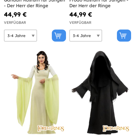
- Der Herr der Ringe
Der Herr der Ringe
44,99 €
44,99 €
VERFÜGBAR
VERFÜGBAR