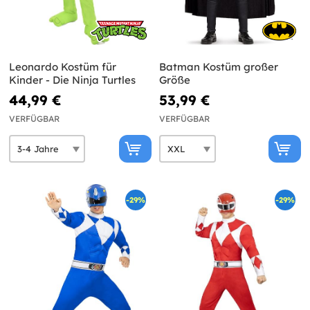
Leonardo Kostüm für
Batman Kostüm großer
Kinder - Die Ninja Turtles
Größe
44,99 €
53,99 €
VERFÜGBAR
VERFÜGBAR
-29%
-29%