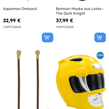
Aquaman Dreizack
Batman Maske aus Latex -
The Dark Knight
22,99 €
37,99 €
VERFÜGBAR
VERFÜGBAR
-59%