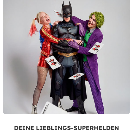
DEINE LIEBLINGS-SUPERHELDEN