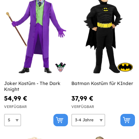
Joker Kostüm - The Dark
Batman Kostüm für KInder
Knight
54,99 €
37,99 €
VERFÜGBAR
VERFÜGBAR