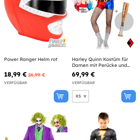
Power Ranger Helm rot
Harley Quinn Kostüm für
Damen mit Perücke und
aufblasbarem Schläger -
18,99 €
69,99 €
26,99 €
Suicide Squad
VERFÜGBAR
VERFÜGBAR