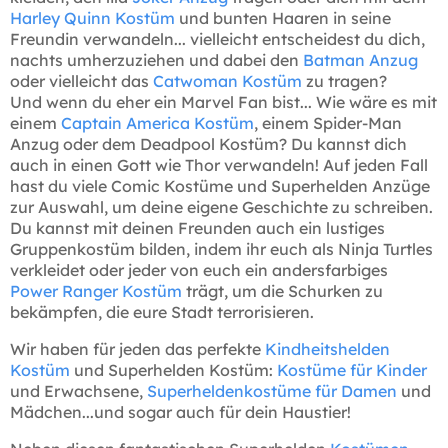
Harley Quinn Kostüm
und bunten Haaren in seine
Freundin verwandeln... vielleicht entscheidest du dich,
nachts umherzuziehen und dabei den
Batman Anzug
oder vielleicht das
Catwoman Kostüm
zu tragen?
Und wenn du eher ein Marvel Fan bist... Wie wäre es mit
einem
Captain America Kostüm
, einem Spider-Man
Anzug oder dem Deadpool Kostüm? Du kannst dich
auch in einen Gott wie Thor verwandeln! Auf jeden Fall
hast du viele Comic Kostüme und Superhelden Anzüge
zur Auswahl, um deine eigene Geschichte zu schreiben.
Du kannst mit deinen Freunden auch ein lustiges
Gruppenkostüm bilden, indem ihr euch als Ninja Turtles
verkleidet oder jeder von euch ein andersfarbiges
Power Ranger Kostüm
trägt, um die Schurken zu
bekämpfen, die eure Stadt terrorisieren.
Wir haben für jeden das perfekte
Kindheitshelden
Kostüm
und Superhelden Kostüm:
Kostüme für Kinder
und Erwachsene,
Superheldenkostüme für Damen
und
Mädchen...und sogar auch für dein Haustier!