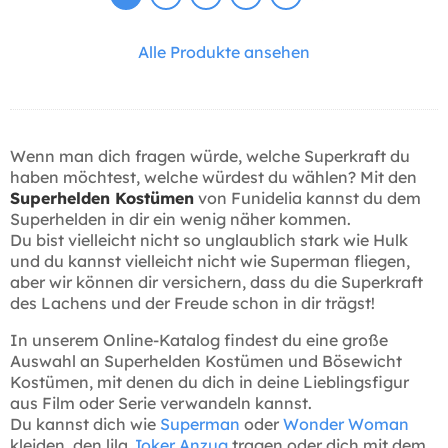
Alle Produkte ansehen
Wenn man dich fragen würde, welche Superkraft du
haben möchtest, welche würdest du wählen? Mit den
Superhelden Kostümen
von Funidelia kannst du dem
Superhelden in dir ein wenig näher kommen.
Du bist vielleicht nicht so unglaublich stark wie Hulk
und du kannst vielleicht nicht wie Superman fliegen,
aber wir können dir versichern, dass du die Superkraft
des Lachens und der Freude schon in dir trägst!
In unserem Online-Katalog findest du eine große
Auswahl an Superhelden Kostümen und Bösewicht
Kostümen, mit denen du dich in deine Lieblingsfigur
aus Film oder Serie verwandeln kannst.
Du kannst dich wie
Superman
oder
Wonder Woman
kleiden, den lila
Joker Anzug
tragen oder dich mit dem