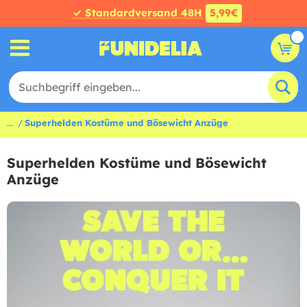
✓ Standardversand 48H
5,99€
...
Superhelden Kostüme und Bösewicht Anzüge
Superhelden Kostüme und Bösewicht
Anzüge