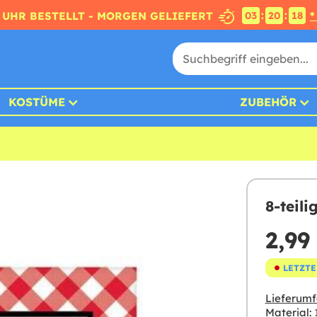
:
:
4 UHR BESTELLT - MORGEN GELIEFERT
*
03
20
17
KOSTÜME
ZUBEHÖR
8-teili
2,99
LETZTE
Lieferumf
Material: