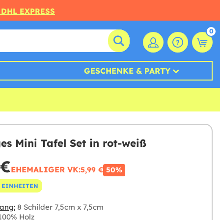
 DHL EXPRESS
0
GESCHENKE & PARTY
ges Mini Tafel Set in rot-weiß
 €
EHEMALIGER VK:
5,99 €
50%
 EINHEITEN
ang:
8 Schilder 7,5cm x 7,5cm
100% Holz