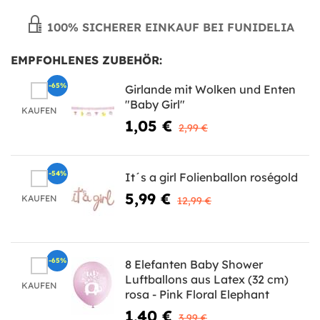
100% SICHERER EINKAUF BEI FUNIDELIA
EMPFOHLENES ZUBEHÖR:
-65%
Girlande mit Wolken und Enten
"Baby Girl"
KAUFEN
1,05 €
2,99 €
-54%
It´s a girl Folienballon roségold
5,99 €
KAUFEN
12,99 €
-65%
8 Elefanten Baby Shower
Luftballons aus Latex (32 cm)
KAUFEN
rosa - Pink Floral Elephant
1,40 €
3,99 €