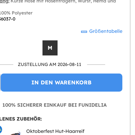
ang:
Kurze Hose mit Hosenträgern, Wurst, Hemd und
00% Polyester
36037-0
Größentabelle
M
ZUSTELLUNG AM 2026-08-11
IN DEN WARENKORB
100% SICHERER EINKAUF BEI FUNIDELIA
LENES ZUBEHÖR:
%
Oktoberfest Hut-Haarreif