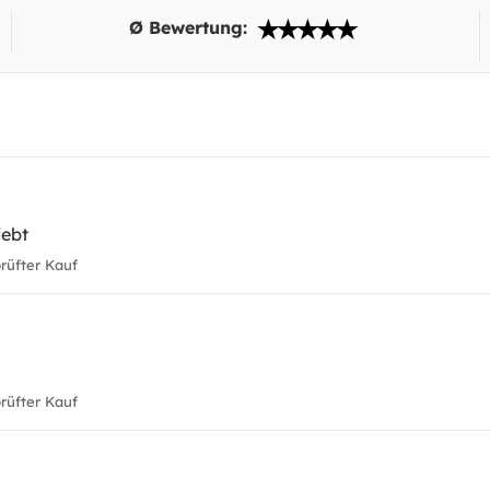
Ø Bewertung:
iebt
üfter Kauf
üfter Kauf