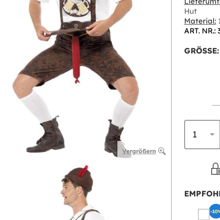
Lieferumf
Hut
Material:
1
ART. NR.: 
GRÖSSE:
Vergrößern
EMPFOH
-10