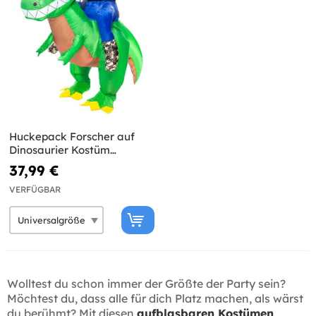
Huckepack Forscher auf
Dinosaurier Kostüm
aufblasbar für Erwachsene
37,99 €
VERFÜGBAR
Wolltest du schon immer der Größte der Party sein?
Möchtest du, dass alle für dich Platz machen, als wärst
du berühmt? Mit diesen
aufblasbaren Kostümen