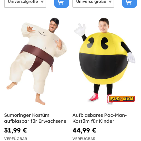
Sumoringer Kostüm
Aufblasbares Pac-Man-
aufblasbar für Erwachsene
Kostüm für Kinder
31,99 €
44,99 €
VERFÜGBAR
VERFÜGBAR