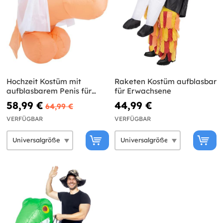
Hochzeit Kostüm mit
Raketen Kostüm aufblasbar
aufblasbarem Penis für
für Erwachsene
Erwachsene
58,99 €
44,99 €
64,99 €
VERFÜGBAR
VERFÜGBAR