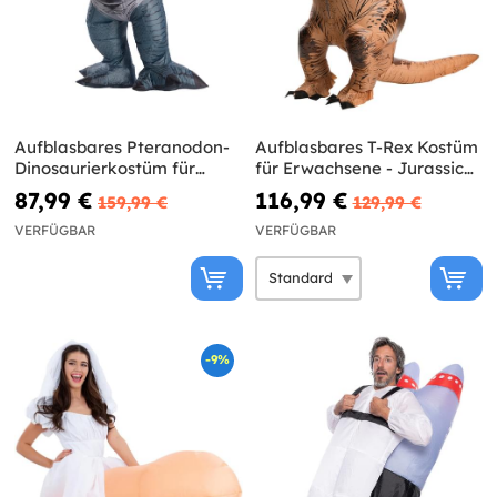
Aufblasbares Pteranodon-
Aufblasbares T-Rex Kostüm
Dinosaurierkostüm für
für Erwachsene - Jurassic
Erwachsene - Jurassic
World
87,99 €
116,99 €
159,99 €
129,99 €
World
VERFÜGBAR
VERFÜGBAR
-9%