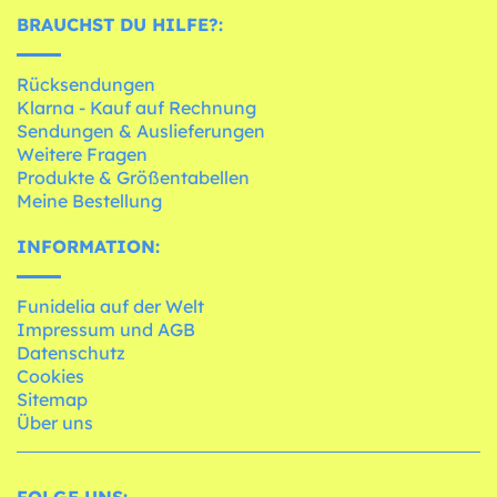
BRAUCHST DU HILFE?:
Rücksendungen
Klarna - Kauf auf Rechnung
Sendungen & Auslieferungen
Weitere Fragen
Produkte & Größentabellen
Meine Bestellung
INFORMATION:
Funidelia auf der Welt
Impressum und AGB
Datenschutz
Cookies
Sitemap
Über uns
FOLGE UNS: