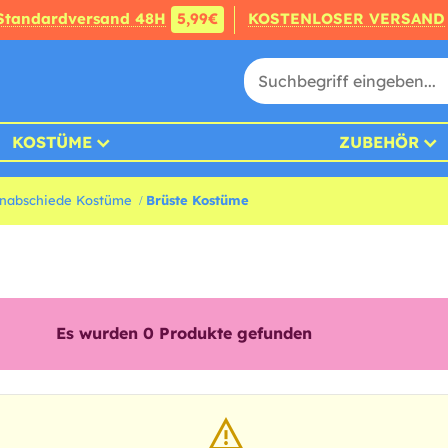
Standardversand 48H
5,99€
KOSTENLOSER VERSAND
KOSTÜME
ZUBEHÖR
enabschiede Kostüme
Brüste Kostüme
Es wurden
0
Produkte gefunden