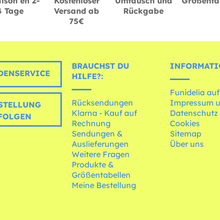
ison en 2-
Kostenloser
Umtausch und
Größenta
4 Tage
Versand ab
Rückgabe
75€
BRAUCHST DU
INFORMATI
ENSERVICE
HILFE?:
Funidelia auf
Rücksendungen
Impressum 
STELLUNG
Klarna - Kauf auf
Datenschutz
FOLGEN
Rechnung
Cookies
Sendungen &
Sitemap
Auslieferungen
Über uns
Weitere Fragen
Produkte &
Größentabellen
Meine Bestellung