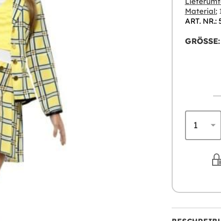
Lieferumf
Material:
1
ART. NR.: 
GRÖSSE: