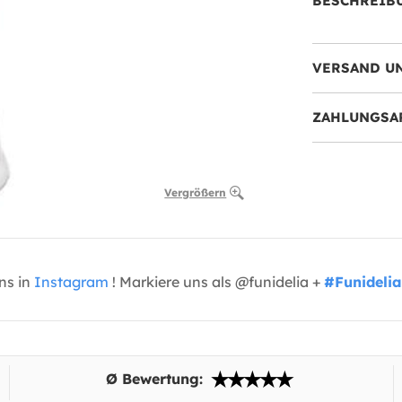
BESCHREIB
VERSAND U
ZAHLUNGSA
Vergrößern
uns in
Instagram
! Markiere uns als @funidelia +
#Funidelia
Ø Bewertung: