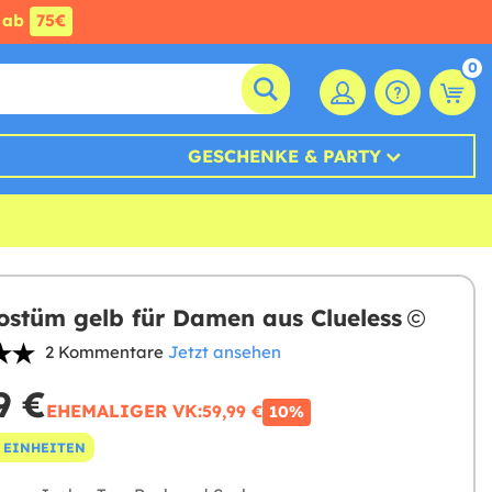
ab
75€
0
GESCHENKE & PARTY
ostüm gelb für Damen aus Clueless
2 Kommentare
Jetzt ansehen
9 €
EHEMALIGER VK:
59,99 €
10%
 EINHEITEN