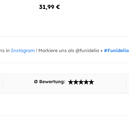
31,99 €
uns in
Instagram
! Markiere uns als @funidelia +
#Funidelia
Ø Bewertung: