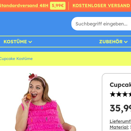
Standardversand 48H
5,99€
KOSTENLOSER VERSAND
KOSTÜME
ZUBEHÖR
Cupcake Kostüme
Cupcak
35,9
Lieferumf
Material:
1