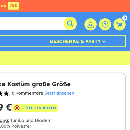
ab
75€
0
GESCHENKE & PARTY
e Kostüm große Größe
6 Kommentare
Jetzt ansehen
9 €
LETZTE EINHEITEN
ang:
Tunika und Diadem
00% Polyester