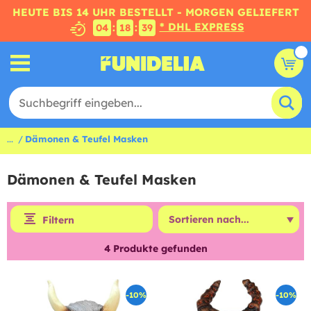
HEUTE BIS 14 UHR BESTELLT - MORGEN GELIEFERT
* DHL EXPRESS
:
:
04
18
38
...
Dämonen & Teufel Masken
Dämonen & Teufel Masken
Filtern
4
Produkte gefunden
-10%
-10%