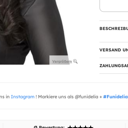
BESCHREIB
VERSAND U
Vergrößern
ZAHLUNGSA
uns in
Instagram
! Markiere uns als @funidelia +
#Funidelia
Ø Bewertung: