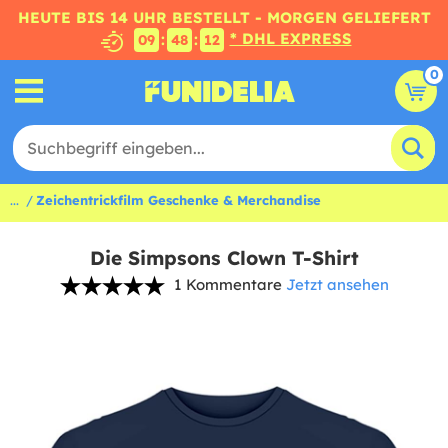
HEUTE BIS 14 UHR BESTELLT - MORGEN GELIEFERT
* DHL EXPRESS
:
:
09
48
12
0
...
Zeichentrickfilm Geschenke & Merchandise
Die Simpsons Clown T-Shirt
1 Kommentare
Jetzt ansehen