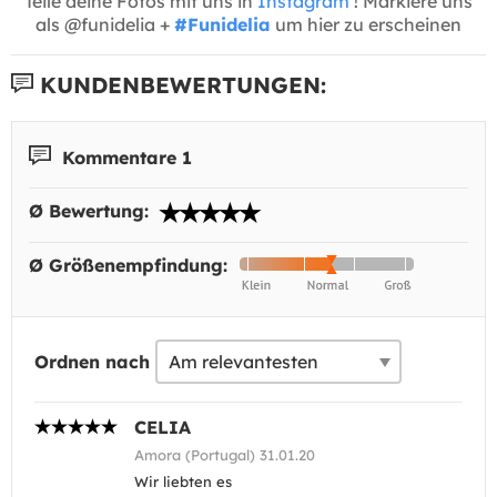
Teile deine Fotos mit uns in
Instagram
! Markiere uns
als @funidelia +
#Funidelia
um hier zu erscheinen
KUNDENBEWERTUNGEN:
Kommentare 1
Ø Bewertung:
Ø Größenempfindung:
Ordnen nach
CELIA
Amora (Portugal) 31.01.20
Wir liebten es