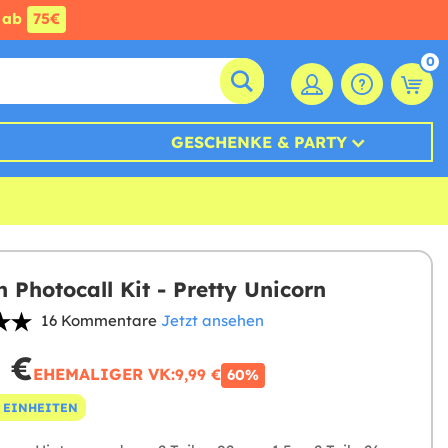
ab
75€
0
GESCHENKE & PARTY
n Photocall Kit - Pretty Unicorn
16 Kommentare
Jetzt ansehen
 €
EHEMALIGER VK:
9,99 €
60%
 EINHEITEN