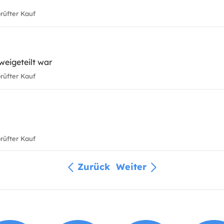
üfter Kauf
weigeteilt war
üfter Kauf
üfter Kauf
Zurück
Weiter