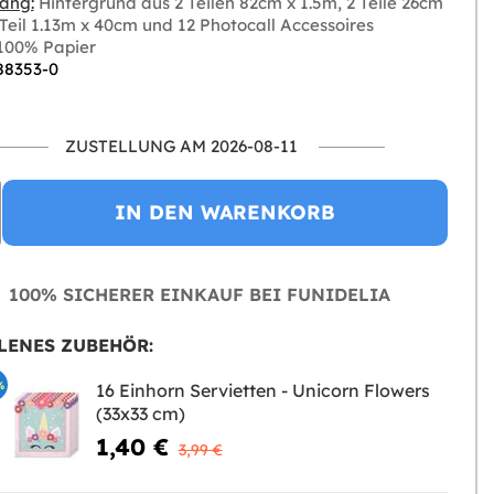
ang:
Hintergrund aus 2 Teilen 82cm x 1.5m, 2 Teile 26cm
 Teil 1.13m x 40cm und 12 Photocall Accessoires
100% Papier
 88353-0
ZUSTELLUNG AM 2026-08-11
IN DEN WARENKORB
100% SICHERER EINKAUF BEI FUNIDELIA
LENES ZUBEHÖR:
%
16 Einhorn Servietten - Unicorn Flowers
(33x33 cm)
1,40 €
3,99 €