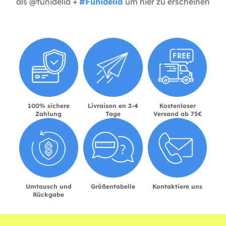
als @funidelia +
#Funidelia
um hier zu erscheinen
100% sichere
Livraison en 2-4
Kostenloser
Zahlung
Tage
Versand ab 75€
Umtausch und
Größentabelle
Kontaktiere uns
Rückgabe