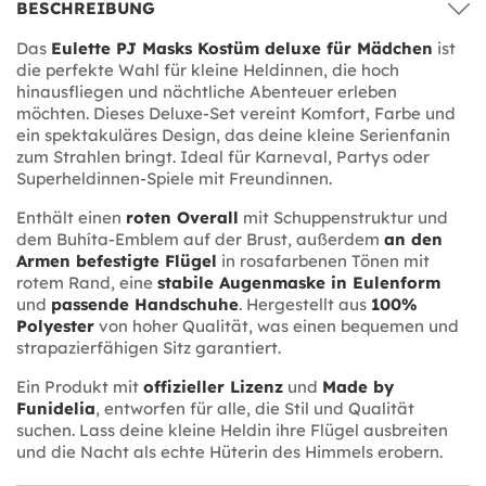
BESCHREIBUNG
Das
Eulette PJ Masks Kostüm deluxe für Mädchen
ist
die perfekte Wahl für kleine Heldinnen, die hoch
hinausfliegen und nächtliche Abenteuer erleben
möchten. Dieses Deluxe-Set vereint Komfort, Farbe und
ein spektakuläres Design, das deine kleine Serienfanin
zum Strahlen bringt. Ideal für Karneval, Partys oder
Superheldinnen-Spiele mit Freundinnen.
Enthält einen
roten Overall
mit Schuppenstruktur und
dem Buhíta-Emblem auf der Brust, außerdem
an den
Armen befestigte Flügel
in rosafarbenen Tönen mit
rotem Rand, eine
stabile Augenmaske in Eulenform
und
passende Handschuhe
. Hergestellt aus
100%
Polyester
von hoher Qualität, was einen bequemen und
strapazierfähigen Sitz garantiert.
Ein Produkt mit
offizieller Lizenz
und
Made by
Funidelia
, entworfen für alle, die Stil und Qualität
suchen. Lass deine kleine Heldin ihre Flügel ausbreiten
und die Nacht als echte Hüterin des Himmels erobern.