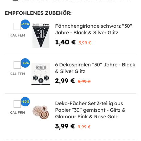
EMPFOHLENES ZUBEHÖR:
-65%
Fähnchengirlande schwarz "30"
Jahre - Black & Silver Glitz
KAUFEN
1,40 €
3,99 €
-50%
6 Dekospiralen "30" Jahre - Black
& Silver Glitz
KAUFEN
2,99 €
5,99 €
-60%
Deko-Fächer Set 3-teilig aus
Papier "30" gemischt - Glitz &
KAUFEN
Glamour Pink & Rose Gold
3,99 €
9,99 €