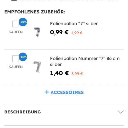
EMPFOHLENES ZUBEHÖR:
-50%
Folienballon "7" silber
0,99 €
KAUFEN
1,99 €
-65%
Folienballon Nummer "7" 86 cm
silber
KAUFEN
1,40 €
3,99 €
ACCESSOIRES
BESCHREIBUNG