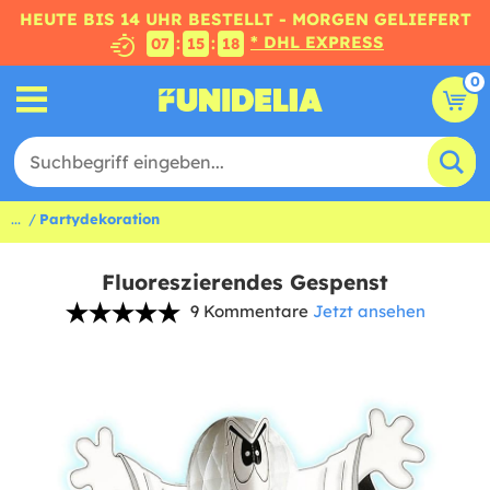
HEUTE BIS 14 UHR BESTELLT - MORGEN GELIEFERT
* DHL EXPRESS
:
:
07
15
17
0
...
Partydekoration
Fluoreszierendes Gespenst
9 Kommentare
Jetzt ansehen