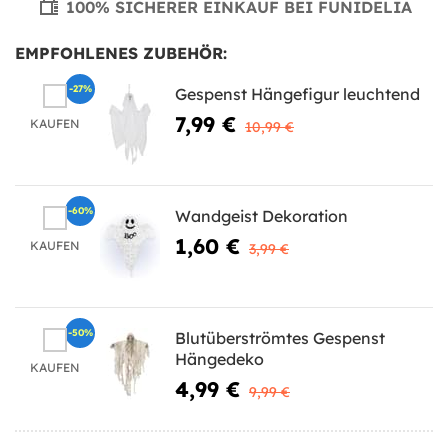
100% SICHERER EINKAUF BEI FUNIDELIA
EMPFOHLENES ZUBEHÖR:
-27%
Gespenst Hängefigur leuchtend
7,99 €
KAUFEN
10,99 €
-60%
Wandgeist Dekoration
1,60 €
KAUFEN
3,99 €
-50%
Blutüberströmtes Gespenst
Hängedeko
KAUFEN
4,99 €
9,99 €