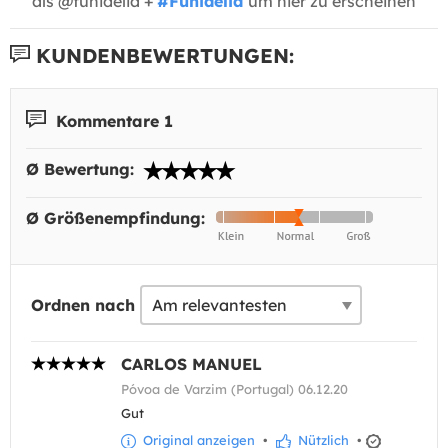
als @funidelia +
#Funidelia
um hier zu erscheinen
KUNDENBEWERTUNGEN:
Kommentare 1
Ø Bewertung:
Ø Größenempfindung:
Ordnen nach
CARLOS MANUEL
Póvoa de Varzim (Portugal) 06.12.20
Gut
Original anzeigen
•
Nützlich
•