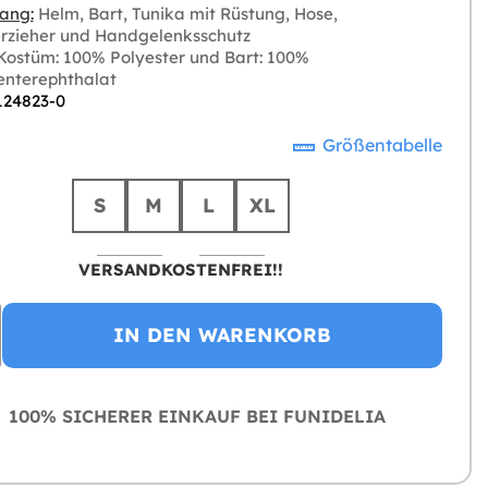
ang:
Helm, Bart, Tunika mit Rüstung, Hose,
erzieher und Handgelenksschutz
ostüm: 100% Polyester und Bart: 100%
enterephthalat
 124823-0
Größentabelle
S
M
L
XL
VERSANDKOSTENFREI!!
IN DEN WARENKORB
100% SICHERER EINKAUF BEI FUNIDELIA