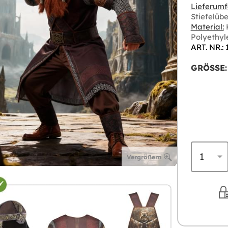
Lieferumf
Stiefelüb
Material:
K
Polyethyl
ART. NR.:
GRÖSSE:
Vergrößern