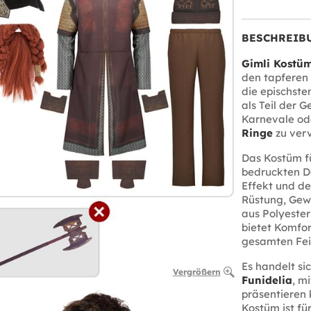
BESCHREIB
Gimli Kostü
den tapferen 
die epischste
als Teil der 
Karnevale o
Ringe
zu verv
Das Kostüm f
bedruckten De
Effekt und de
Rüstung, Gew
aus Polyester
bietet Komfor
gesamten Fei
Es handelt si
Vergrößern
Funidelia
, m
präsentieren 
Kostüm ist fü