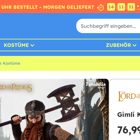
:
:
4 UHR BESTELLT - MORGEN GELIEFERT
*
14
11
49
KOSTÜME
ZUBEHÖR
ge Kostüme
Gimli 
76,9