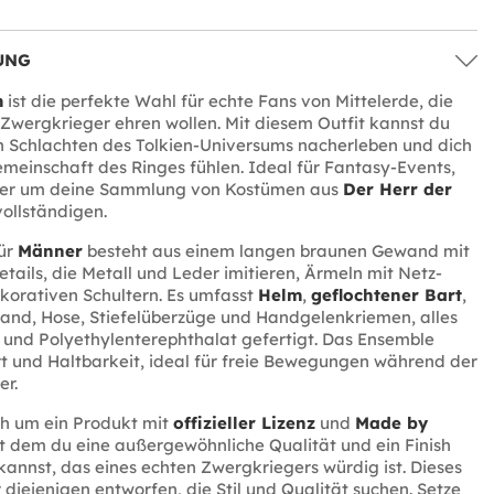
UNG
m
ist die perfekte Wahl für echte Fans von Mittelerde, die
Zwergkrieger ehren wollen. Mit diesem Outfit kannst du
n Schlachten des Tolkien-Universums nacherleben und dich
Gemeinschaft des Ringes fühlen. Ideal für Fantasy-Events,
der um deine Sammlung von Kostümen aus
Der Herr der
ollständigen.
ür
Männer
besteht aus einem langen braunen Gewand mit
tails, die Metall und Leder imitieren, Ärmeln mit Netz-
korativen Schultern. Es umfasst
Helm
,
geflochtener Bart
,
and, Hose, Stiefelüberzüge und Handgelenkriemen, alles
 und Polyethylenterephthalat gefertigt. Das Ensemble
t und Haltbarkeit, ideal für freie Bewegungen während der
er.
ch um ein Produkt mit
offizieller Lizenz
und
Made by
it dem du eine außergewöhnliche Qualität und ein Finish
kannst, das eines echten Zwergkriegers würdig ist. Dieses
r diejenigen entworfen, die Stil und Qualität suchen. Setze