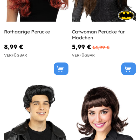
Rothaarige Perücke
Catwoman Perücke für
Mädchen
8,99 €
5,99 €
14,99 €
VERFÜGBAR
VERFÜGBAR