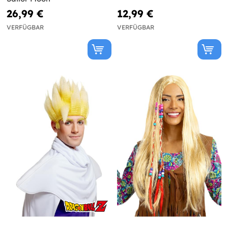
26,99 €
12,99 €
VERFÜGBAR
VERFÜGBAR