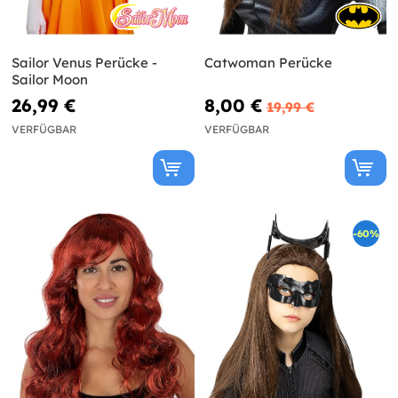
Sailor Venus Perücke -
Catwoman Perücke
Sailor Moon
26,99 €
8,00 €
19,99 €
VERFÜGBAR
VERFÜGBAR
-60%