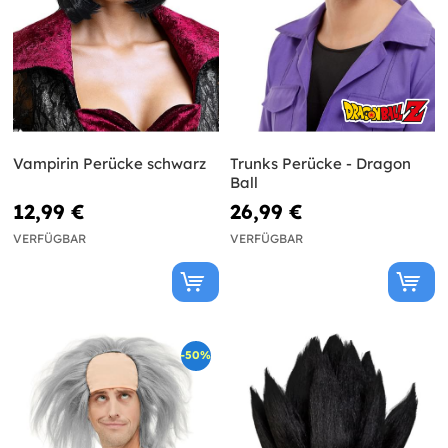
Vampirin Perücke schwarz
Trunks Perücke - Dragon
Ball
12,99 €
26,99 €
VERFÜGBAR
VERFÜGBAR
-50%