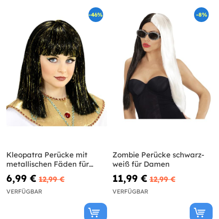
-46%
-8%
Kleopatra Perücke mit
Zombie Perücke schwarz-
metallischen Fäden für
weiß für Damen
Mädchen
6,99 €
11,99 €
12,99 €
12,99 €
VERFÜGBAR
VERFÜGBAR