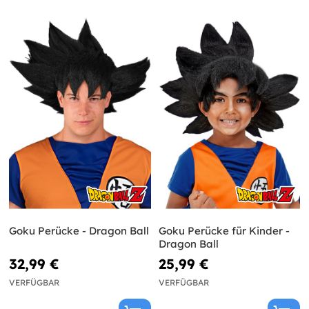
Goku Perücke - Dragon Ball
Goku Perücke für Kinder -
Dragon Ball
32,99 €
25,99 €
VERFÜGBAR
VERFÜGBAR