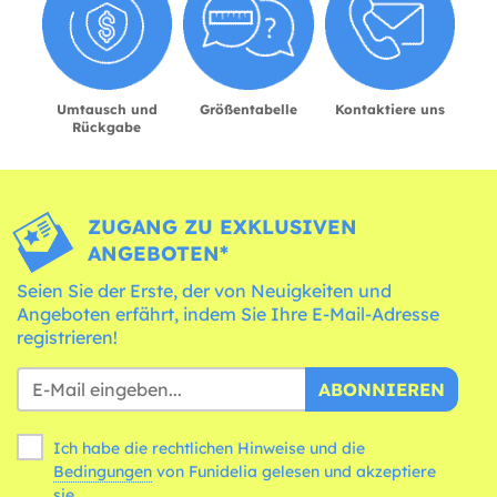
Umtausch und
Größentabelle
Kontaktiere uns
Rückgabe
ZUGANG ZU EXKLUSIVEN
ANGEBOTEN*
Seien Sie der Erste, der von Neuigkeiten und
Angeboten erfährt, indem Sie Ihre E-Mail-Adresse
registrieren!
ABONNIEREN
Ich habe die rechtlichen Hinweise und die
Bedingungen
von Funidelia gelesen und akzeptiere
sie.