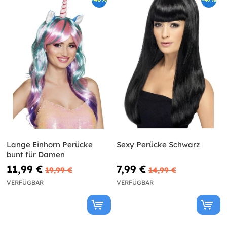
Lange Einhorn Perücke
Sexy Perücke Schwarz
bunt für Damen
11,99 €
7,99 €
19,99 €
14,99 €
VERFÜGBAR
VERFÜGBAR