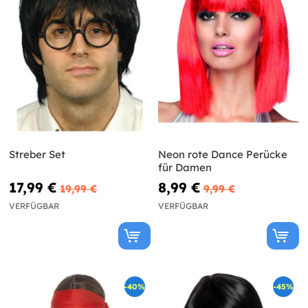
Streber Set
Neon rote Dance Perücke
für Damen
17,99 €
8,99 €
19,99 €
9,99 €
VERFÜGBAR
VERFÜGBAR
-40%
-45%