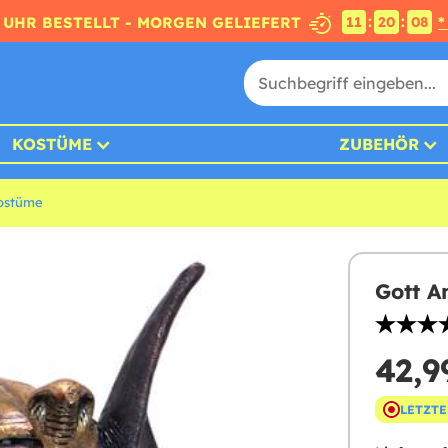
:
:
4 UHR BESTELLT - MORGEN GELIEFERT
*
11
20
07
KOSTÜME
ZUBEHÖR
ostüme
Gott A
42,9
LETZTE