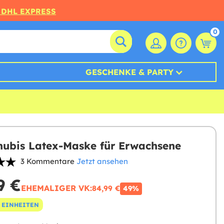
 DHL EXPRESS
0
GESCHENKE & PARTY
nubis Latex-Maske für Erwachsene
3 Kommentare
Jetzt ansehen
9 €
EHEMALIGER VK:
84,99 €
49%
 EINHEITEN