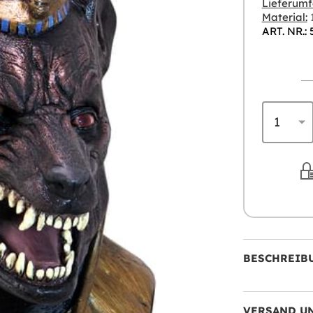
Lieferumf
Material:
ART. NR.: 
BESCHREIB
VERSAND U