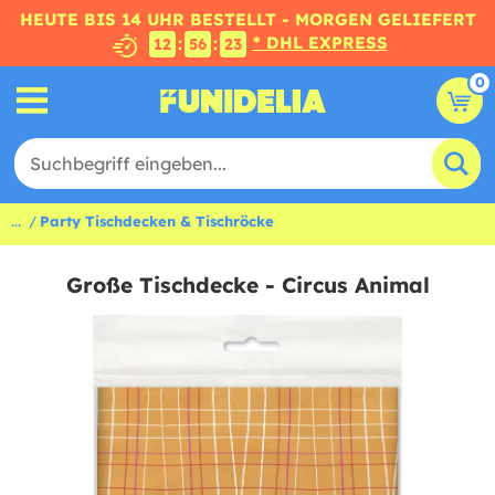
HEUTE BIS 14 UHR BESTELLT - MORGEN GELIEFERT
* DHL EXPRESS
:
:
12
56
22
0
...
Party Tischdecken & Tischröcke
Große Tischdecke - Circus Animal