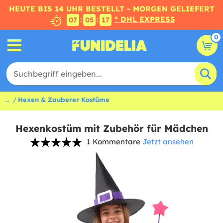
HEUTE BIS 14 UHR BESTELLT - MORGEN GELIEFERT
* DHL EXPRESS
:
:
07
05
17
0
...
Hexen & Zauberer Kostüme
Hexenkostüm mit Zubehör für Mädchen
1 Kommentare
Jetzt ansehen