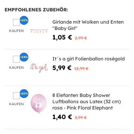
EMPFOHLENES ZUBEHÖR:
-65%
Girlande mit Wolken und Enten
"Baby Girl"
KAUFEN
1,05 €
2,99 €
-54%
It´s a girl Folienballon roségold
5,99 €
KAUFEN
12,99 €
-65%
8 Elefanten Baby Shower
Luftballons aus Latex (32 cm)
KAUFEN
rosa - Pink Floral Elephant
1,40 €
3,99 €