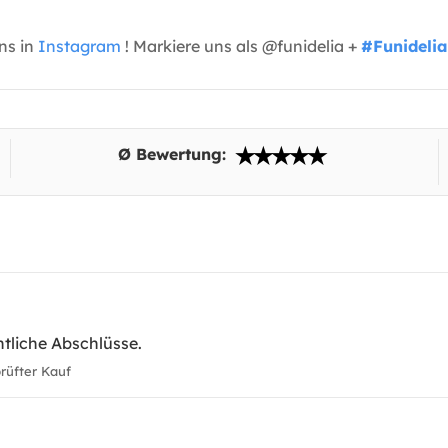
uns in
Instagram
! Markiere uns als @funidelia +
#Funidelia
Ø Bewertung:
ntliche Abschlüsse.
üfter Kauf