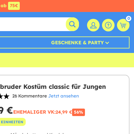
ab
75€
0
GESCHENKE & PARTY
rbruder Kostüm classic für Jungen
26 Kommentare
Jetzt ansehen
9 €
EHEMALIGER VK:
24,99 €
56%
 EINHEITEN