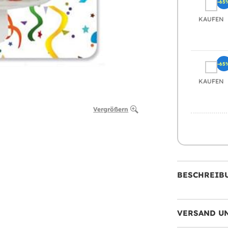
-65
KAUFEN
-65
KAUFEN
Vergrößern
BESCHREIB
VERSAND U