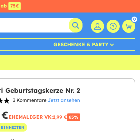
ab
75€
0
GESCHENKE & PARTY
ti Geburtstagskerze Nr. 2
3 Kommentare
Jetzt ansehen
 €
EHEMALIGER VK:
2,99 €
65%
 EINHEITEN