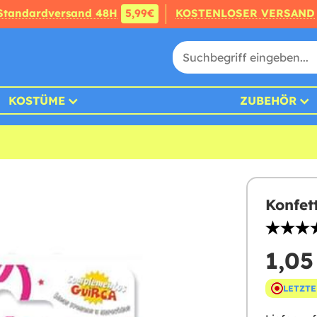
Standardversand 48H
5,99€
KOSTENLOSER VERSAND
KOSTÜME
ZUBEHÖR
Konfet
1,05
LETZTE