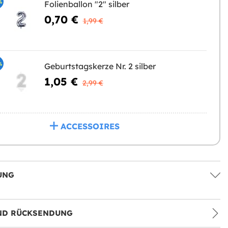
%
Folienballon "2" silber
0,70 €
1,99 €
%
Geburtstagskerze Nr. 2 silber
1,05 €
2,99 €
ACCESSOIRES
UNG
ND RÜCKSENDUNG