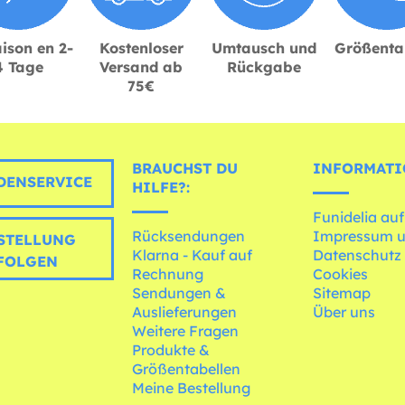
ison en 2-
Kostenloser
Umtausch und
Größenta
4 Tage
Versand ab
Rückgabe
75€
BRAUCHST DU
INFORMATI
ENSERVICE
HILFE?:
Funidelia auf
Rücksendungen
Impressum 
STELLUNG
Klarna - Kauf auf
Datenschutz
FOLGEN
Rechnung
Cookies
Sendungen &
Sitemap
Auslieferungen
Über uns
Weitere Fragen
Produkte &
Größentabellen
Meine Bestellung