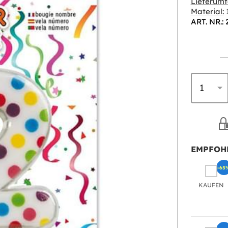
Lieferumf
Material:
1
ART. NR.: 
EMPFOH
-65
KAUFEN