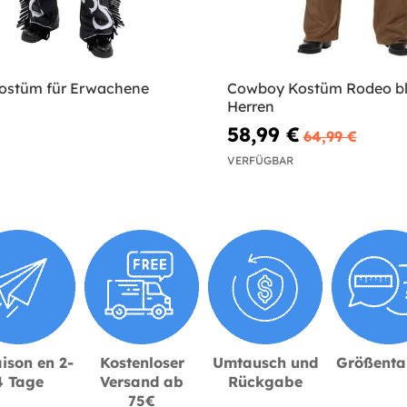
ostüm für Erwachene
Cowboy Kostüm Rodeo bl
Herren
58,99 €
64,99 €
VERFÜGBAR
ison en 2-
Kostenloser
Umtausch und
Größenta
4 Tage
Versand ab
Rückgabe
75€