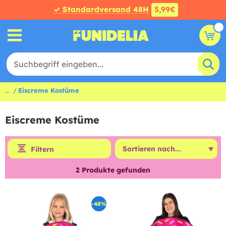
✓ Standardversand 48H
5,99€
...
Eiscreme Kostüme
Eiscreme Kostüme
Filtern
2
Produkte gefunden
-48%