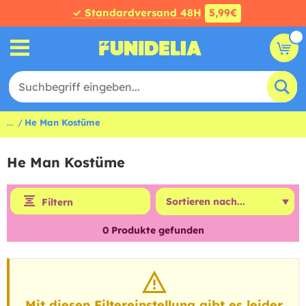
✓ Standardversand 48H
5,99€
...
He Man Kostüme
He Man Kostüme
Filtern
0
Produkte gefunden
Mit diesen Filtereinstellung gibt es leider