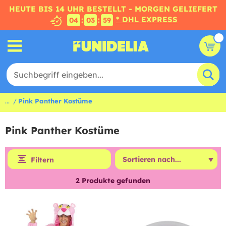
HEUTE BIS 14 UHR BESTELLT - MORGEN GELIEFERT
* DHL EXPRESS
:
:
04
03
59
...
Pink Panther Kostüme
Pink Panther Kostüme
Filtern
2
Produkte gefunden